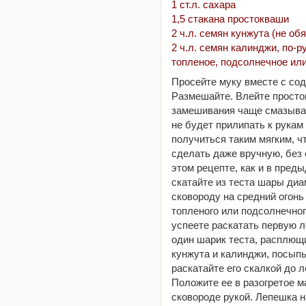
1 ст.л. сахара
1,5 стакана простокваши
2 ч.л. семян кунжута (не об
2 ч.л. семян калинджи, по-р
топленое, подсолнечное ил
Просейте муку вместе с сод
Размешайте. Влейте просто
замешивания чаще смазыва
не будет прилипать к рукам
получиться таким мягким, 
сделать даже вручную, без с
этом рецепте, как и в пред
скатайте из теста шары диа
сковороду на средний огонь
топленого или подсолнечног
успеете раскатать первую л
один шарик теста, расплющи
кунжута и калинджи, посыпь
раскатайте его скалкой до 
Положите ее в разогретое м
сковороде рукой. Лепешка н