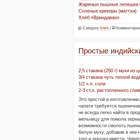
Жареные пышные лепешки 
Соленые крекеры (маттхи)
Хлеб «Вриндаван»
Category
Хлеб
|
Комментари
Простые индийск
2,5 стакана (250 г) муки из
3/4 стакана чуть теплой во
1/2 ч.л. соли
2-3 ст.л. растопленного сли
Это простой в изготовлении
чапати требуется пшеничная
не всегда легко найти в пр
мельницу для помола зерна 
возможности смолоть пшен
белую муку, добавив в нее 
того и другого вместе. Чапа