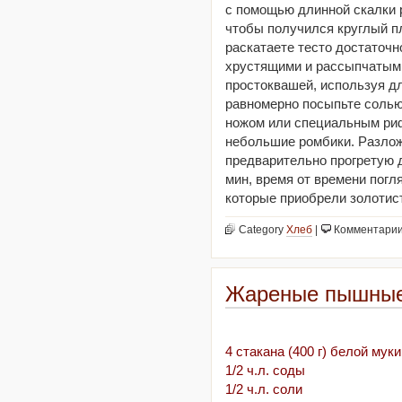
с помощью длинной скалки р
чтобы получился круглый п
раскатаете тесто достаточн
хрустящими и рассыпчатыми
простоквашей, используя дл
равномерно посыпьте солью
ножом или специальным ри
небольшие ромбики. Разложи
предварительно прогретую д
мин, время от времени погл
которые приобрели золотис
Category
Хлеб
|
Комментари
Жареные пышные 
4 стакана (400 г) белой муки
1/2 ч.л. соды
1/2 ч.л. соли