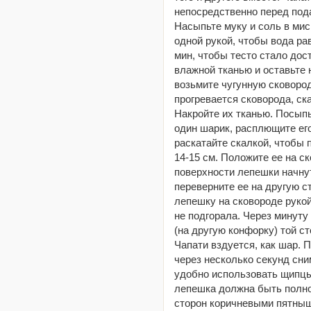
непосредственно перед пода
Насыпьте муку и соль в ми
одной рукой, чтобы вода ра
мин, чтобы тесто стало дос
влажной тканью и оставьте н
возьмите чугунную сковород
прогревается сковорода, ск
Накройте их тканью. Посыпь
один шарик, расплющите его
раскатайте скалкой, чтобы
14-15 см. Положите ее на ск
поверхности лепешки начну
переверните ее на другую 
лепешку на сковороде рукой
не подгорала. Через минуту
(на другую конфорку) той с
Чапати вздуется, как шар. 
через несколько секунд сни
удобно использовать щипцы
лепешка должна быть полно
сторон коричневыми пятныш