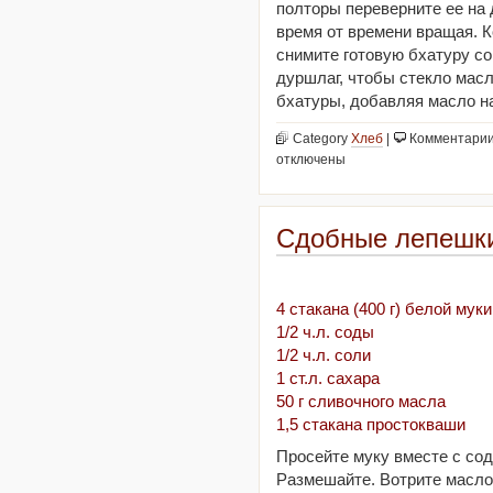
полторы переверните ее на 
время от времени вращая. К
снимите готовую бхатуру со
дуршлаг, чтобы стекло мас
бхатуры, добавляя масло н
Category
Хлеб
|
Комментари
отключены
Сдобные лепешк
4 стакана (400 г) белой муки
1/2 ч.л. соды
1/2 ч.л. соли
1 ст.л. сахара
50 г сливочного масла
1,5 стакана простокваши
Просейте муку вместе с сод
Размешайте. Вотрите масло 