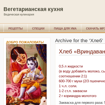
Вегетарианская кухня
Ведическая кулинария
РЕЦЕПТЫ
СПЕЦИИ
ПИЩА ДЛЯ УМА
СКАЧАТЬ MP
Archive for the ‘Хлеб’
ДОБРО ПОЖАЛОВАТЬ!
Хлеб «Вриндава
0,5 л жидкости
(в воду добавить молоко, с
соотношении 2:1)
600-700 г муки (2/3 пшеничн
1 ч.л. соли.
1-2 ст.л. закваски
2 г кориандра молотого
Закваска для первого раза: 