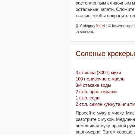
растопленным сливочным ма
остальные чапати. Сложите 
тканью, чтобы сохранить т
Category
Хлеб
|
Комментари
отключены
Соленые крекеры
3 стакана (300 г) муки
100 г сливочного масла
3/4 стакана воды
2 ст.л. простокваши
1 ст.л. соли
2 ст.л. семян кунжута или т
Просейте муку в миску. Ма
разотрите с мукой. Медлен
помешивая муку правой рук
равномерно. Затем хорошо 