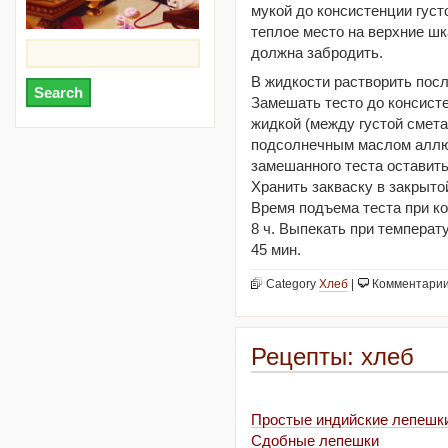
мукой до консистенции густ
теплое место на верхние шк
должна забродить.
В жидкости растворить посл
Замешать тесто до консисте
жидкой (между густой смета
подсолнечным маслом аллю
замешанного теста оставить 
Хранить закваску в закрыто
Время подъема теста при к
8 ч. Выпекать при температу
45 мин.
Category
Хлеб
|
Комментари
Рецепты: хлеб
Простые индийские лепешки
Сдобные лепешки