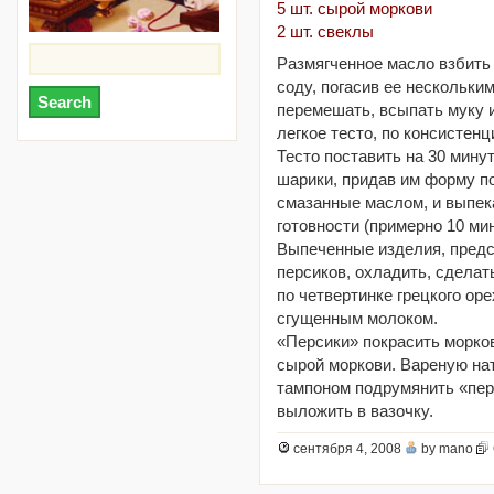
5 шт. сырой моркови
2 шт. свеклы
Размягченное масло взбить 
соду, погасив ее нескольки
перемешать, всыпать муку 
легкое тесто, по консистен
Тесто поставить на 30 минут
шарики, придав им форму п
смазанные маслом, и выпека
готовности (примерно 10 мин
Выпеченные изделия, предс
персиков, охладить, сделат
по четвертинке грецкого ор
сгущенным молоком.
«Персики» покрасить морко
сырой моркови. Вареную на
тампоном подрумянить «перс
выложить в вазочку.
сентября 4, 2008
by mano