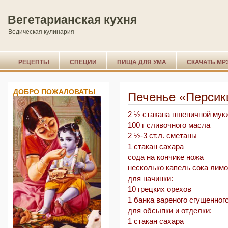
Вегетарианская кухня
Ведическая кулинария
РЕЦЕПТЫ
СПЕЦИИ
ПИЩА ДЛЯ УМА
СКАЧАТЬ MP
ДОБРО ПОЖАЛОВАТЬ!
Печенье «Персик
2 ½ стакана пшеничной мук
100 г сливочного масла
2 ½-3 ст.л. сметаны
1 стакан сахара
сода на кончике ножа
несколько капель сока лим
для начинки:
10 грецких орехов
1 банка вареного сгущенног
для обсыпки и отделки:
1 стакан сахара